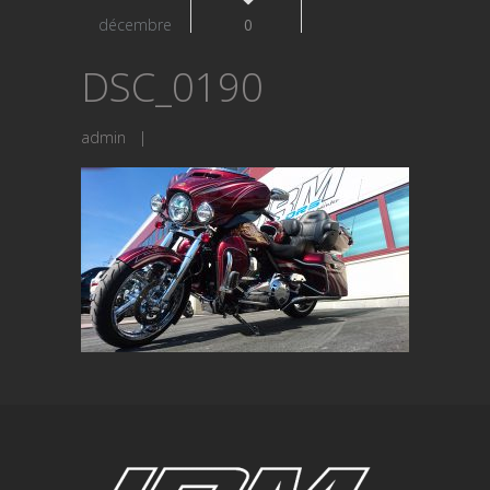
décembre
0
DSC_0190
admin
|