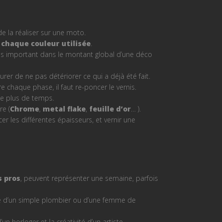
 la réaliser sur une moto.
r
chaque couleur utilisée
.
lus important dans le montant global d’une déco
urer de ne pas détériorer ce qui a déjà été fait.
 chaque phase, il faut re-poncer le vernis.
le plus de temps.
re (
Chrome
,
metal flake
,
feuille d’or
… ).
er les différentes épaisseurs, et vernir une
s pros
, peuvent représenter une semaine, parfois
re d’un simple plombier ou d’une femme de
’un horloger et la créativité d’un artiste.