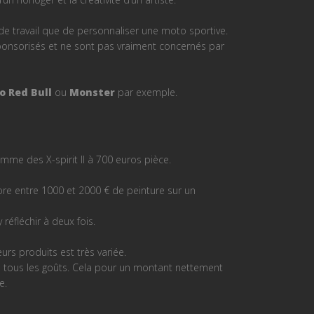
 travail que de personnaliser une moto sportive.
 sponsorisés et ne sont pas vraiment concernés par
o
Red Bull
ou
Monster
par exemple.
me des X-spirit II à 700 euros pièce.
encore entre 1000 et 2000 € de peinture sur un
 réfléchir à deux fois.
eurs produits est très variée.
s tous les goûts. Cela pour un montant nettement
e.