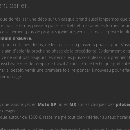
nt parler.
que de réaliser une déco sur un casque prend aussi longtemps que de
mpte mais le temps passé à poser les filets et masquer les formes pou
ertainement plus de produits (peinture, vernis…), mais le poste le p
e
main d’œuvre
.
re pour certaines décos, de les réaliser en plusieurs phases pour s’ass
is afin d’isoler la prochaine phase de la précédente. Evidemment entre
e, ce ne sont pas toujours les décos les plus complexes qui prennent 
ussi beaucoup de temps de travail à cause d’une technique particuliè
cher si besoin, vernir une première fois, re-poncer à nouveau pour effac
 remontage.
es que vous voyez en
Moto GP
ou en
MX
sur les casques des
pilote
e designer.
ue autour de 1500 €, reste malgré tout bien inférieur au taux horai
ail nécessitant l’expérience et la dextérité d’un chirurgien, la patience d