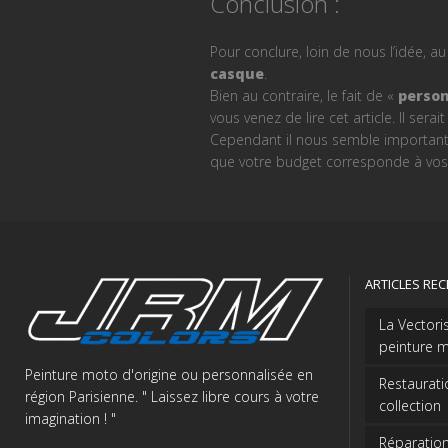
Conclusion :
Pour conclure, loin de nous l’idée, a
casque
.
Bien au contraire, le fait de «
person
vous venez de lire cet article. Il ser
Cependant il nous semble important 
que votre budget corresponde à vos 
ARTICLES RE
La Vectori
peinture m
Peinture moto d'origine ou personnalisée en
Restaurati
région Parisienne. " Laissez libre cours à votre
collection
imagination ! "
Réparation