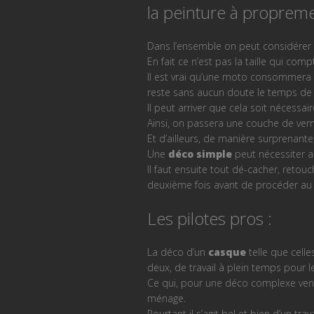
la peinture à propreme
Dans l’ensemble on peut considérer 
En fait ce n’est pas la taille qui co
Il est vrai qu’une moto consommera c
reste sans aucun doute le temps d
Il peut arriver que cela soit nécessai
Ainsi, on passera une couche de vern
Et d’ailleurs, de manière surprenant
Une
déco simple
peut nécessiter a
Il faut ensuite tout dé-cacher, retou
deuxième fois avant de procéder au
Les pilotes pros :
La déco d’un
casque
telle que cell
deux, de travail à plein temps pour l
Ce qui, pour une déco complexe vend
ménage.
Pourtant il s’agit bel et bien d’un trav