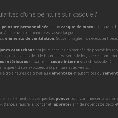
ularités d’une peinture sur casque ?
e
peinture personnalisée
sur un
casque de moto
est souvent bi
n à faire avant de peindre est assez longue.
its
éléments de ventilation
. Souvent fragiles, ils nécessitent b
joncs caoutchouc
, toujours sans les abîmer afin de pouvoir les reco
use, mais sans celle-ci le bourrelet de vernis le long de ces joncs peu
s intérieures
et parfois la
coque interne
si c’est possible. Dans
risquent d’être exposées à la peinture et au vernis.
’à trois heures de travail au
démontage
et autant lors du
remont
 tous les éléments du casque. Les
poncer
pour commencer, à la main et
istante, il faudra le poncer et l’
apprêter
afin de noyer cette déco et 
.