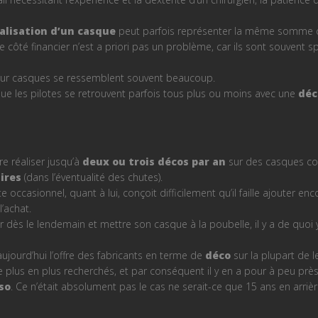
alisation d’un casque
peut parfois représenter la même somme de
le côté financier n’est a priori pas un problème, car ils sont souvent
 leur casques se ressemblent souvent beaucoup.
que les pilotes se retrouvent parfois tous plus ou moins avec une
déc
re réaliser jusqu’à
deux ou trois décos par an
sur des casques com
ires
(dans l’éventualité des chutes).
ote occasionnel, quant à lui, conçoit difficilement qu’il faille ajouter 
l’achat.
ter dès le lendemain et mettre son casque à la poubelle, il y a de quoi y
ujourd’hui l’offre des fabricants en terme de
déco
sur la plupart de l
 plus en plus recherchés, et par conséquent il y en a pour à peu prè
so
. Ce n’était absolument pas le cas ne serait-ce que 15 ans en arrièr