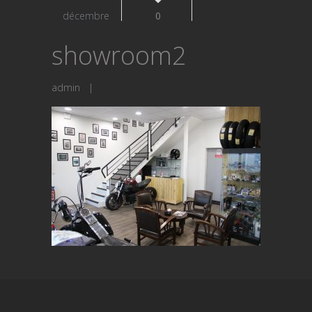
décembre
0
showroom2
admin
|