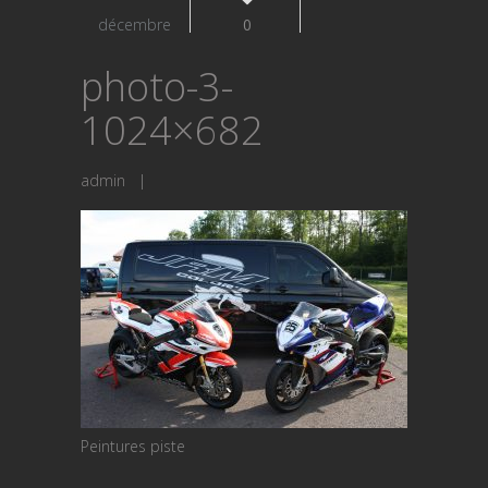
décembre
0
photo-3-
1024×682
admin
|
Peintures piste