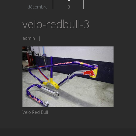
décembre
3
velo-redbull-3
admin
|
Velo Red Bull