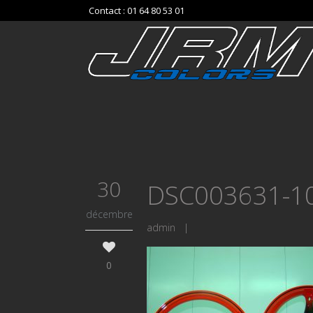
Contact : 01 64 80 53 01
30
DSC003631-1
décembre
admin
|
0