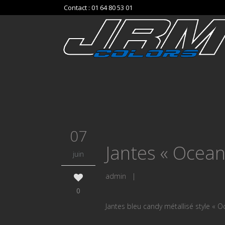
Contact : 01 64 80 53 01
07
Jantes « Ocean
juin
admin
|
0
Jantes bleu candy métallisé style « O