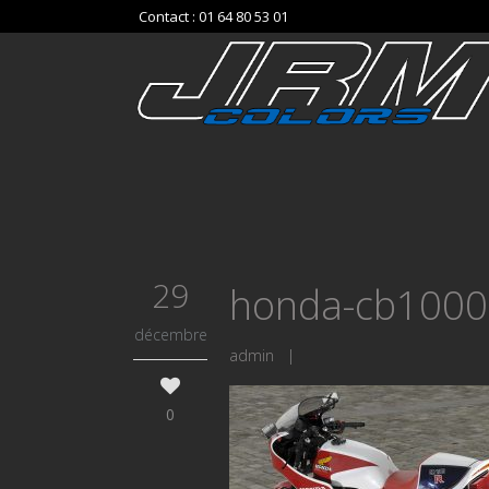
Contact : 01 64 80 53 01
29
honda-cb1000
décembre
admin
|
0