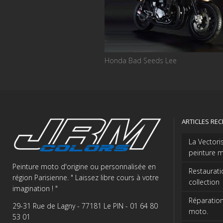
Honda Bad Seeds Lee
ARTICLES RE
La Vectori
peinture m
Peinture moto d'origine ou personnalisée en
Restaurati
région Parisienne. " Laissez libre cours à votre
collection
imagination ! "
Réparation
29-31 Rue de Lagny - 77181 Le PIN - 01 64 80
moto.
53 01