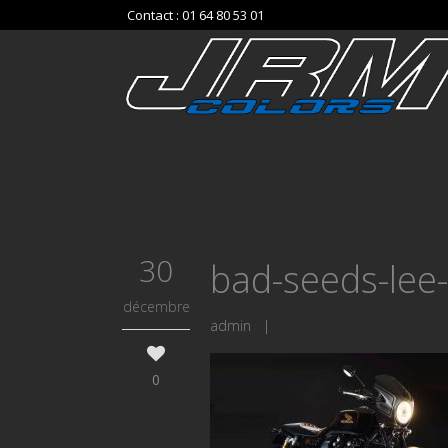
Contact : 01 64 80 53 01
30
bad-seeds-lee
décembre
admin
|
0