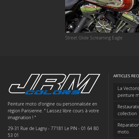
Street Glide Screaming Eagle
ARTICLES RE
La Vectori
peinture m
Peinture moto d'origine ou personnalisée en
Restaurati
région Parisienne. " Laissez libre cours à votre
collection
imagination ! "
Réparation
29-31 Rue de Lagny - 77181 Le PIN - 01 64 80
moto.
53 01