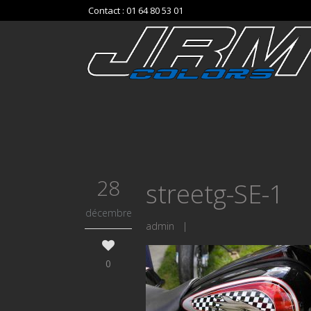
Contact : 01 64 80 53 01
28
streetg-SE-1
décembre
admin
|
0