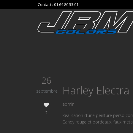
Contact : 01 64 80 53 01
26
Harley Electra
septembre
admin
|
2
Réalisation d’une peinture perso com
Candy rouge et bordeaux, faux metal b