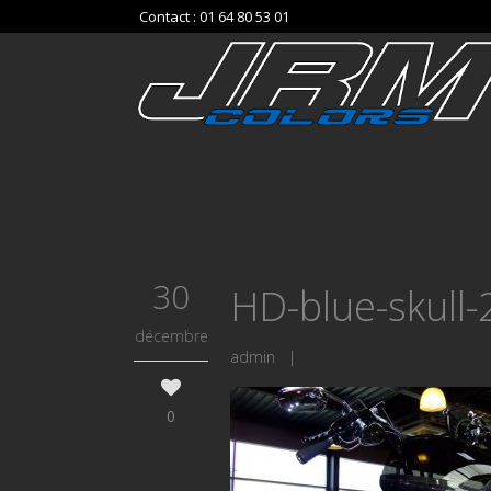
Contact : 01 64 80 53 01
30
HD-blue-skull-
décembre
admin
|
0