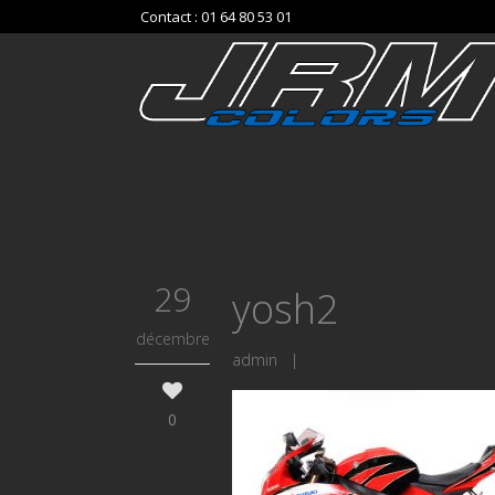
Contact : 01 64 80 53 01
29
yosh2
décembre
admin
|
0