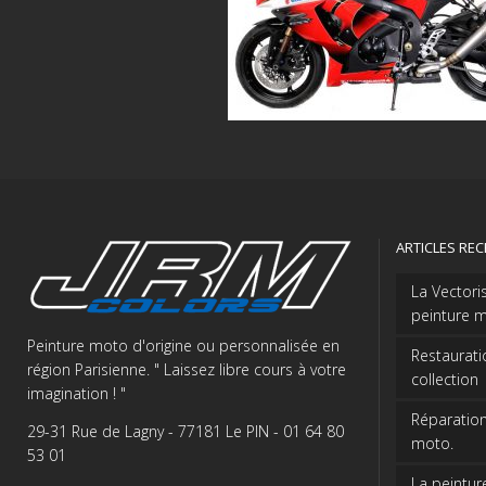
ARTICLES RE
La Vectori
peinture m
Peinture moto d'origine ou personnalisée en
Restaurati
région Parisienne. " Laissez libre cours à votre
collection
imagination ! "
Réparation
29-31 Rue de Lagny - 77181 Le PIN - 01 64 80
moto.
53 01
La peintur