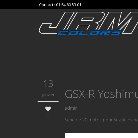
Contact : 01 64 80 53 01
13
GSX-R Yoshim
janvier
admin
|
1
Serie de 20 motos pour Suzuki Franc