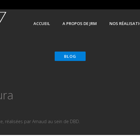
ACCUEIL
A PROPOS DE JRM
NOS RÉALISAT
ura
e, réalisées par Arnaud au sein de DBD.