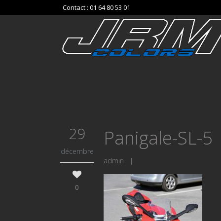
Contact : 01 64 80 53 01
29
Panigale-SL-5
décembre
admin
|
0