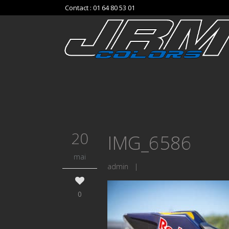
Contact : 01 64 80 53 01
20
IMG_6586
mai
admin
|
0