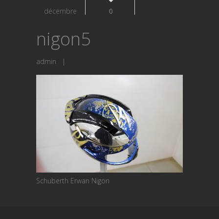
décembre
0
nigon5
admin
|
Schuberth Erwan Nigon