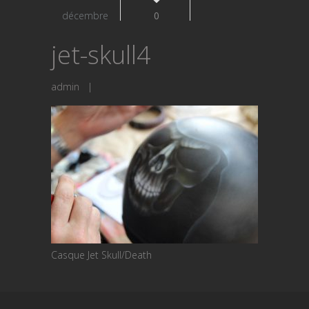
décembre
0
jet-skull4
admin
|
Casque Jet Skull/Death