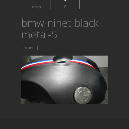
janvier
0
bmw-ninet-black-
metal-5
admin
|