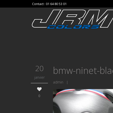
Contact : 01 64 80 53 01
20
bmw-ninet-bla
janvier
admin
|
0