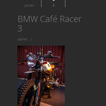
janvier
0
BMW Café Racer
3
admin
|