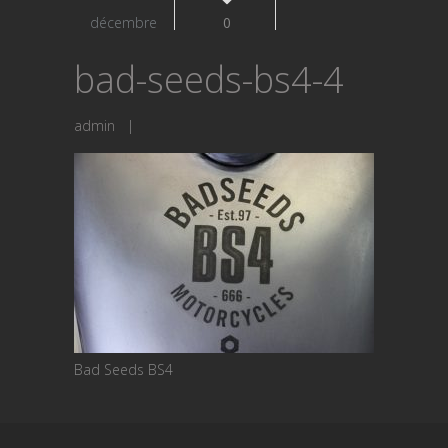
décembre
0
bad-seeds-bs4-4
admin
|
Bad Seeds BS4