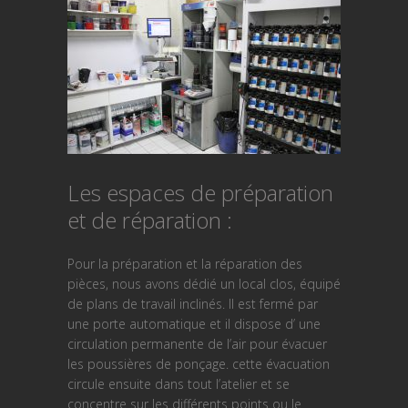
Les espaces de préparation
et de réparation :
Pour la préparation et la réparation des
pièces, nous avons dédié un local clos, équipé
de plans de travail inclinés. Il est fermé par
une porte automatique et il dispose d’ une
circulation permanente de l’air pour évacuer
les poussières de ponçage. cette évacuation
circule ensuite dans tout l’atelier et se
concentre sur les différents points ou le