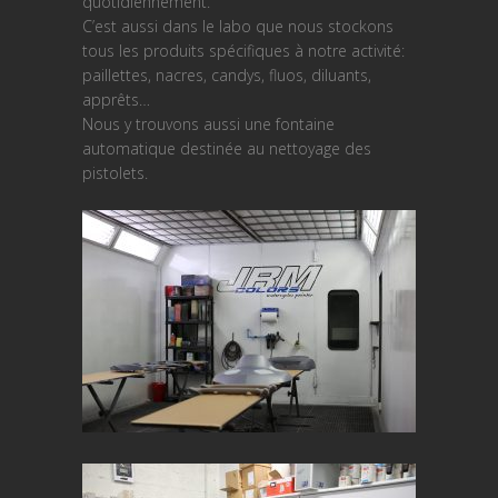
quotidiennement.
C’est aussi dans le labo que nous stockons
tous les produits spécifiques à notre activité:
paillettes, nacres, candys, fluos, diluants,
apprêts…
Nous y trouvons aussi une fontaine
automatique destinée au nettoyage des
pistolets.